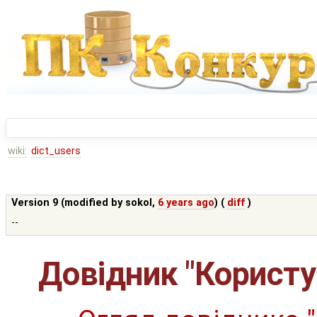
wiki:
dict_users
Version 9 (modified by
sokol
,
6 years ago
) (
diff
)
--
Довідник "Користу