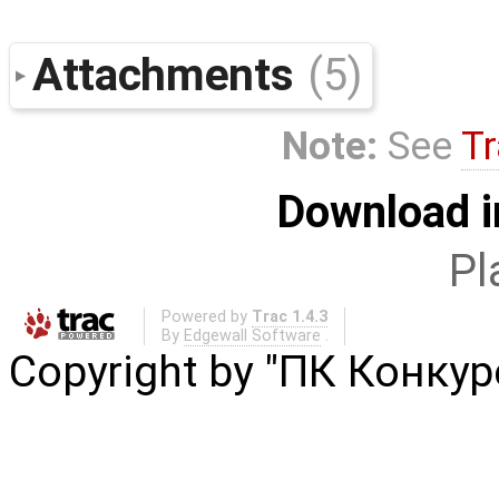
Attachments
(5)
Note:
See
Tr
Download i
Pl
Powered by
Trac 1.4.3
By
Edgewall Software
.
Copyright by "ПК Конку