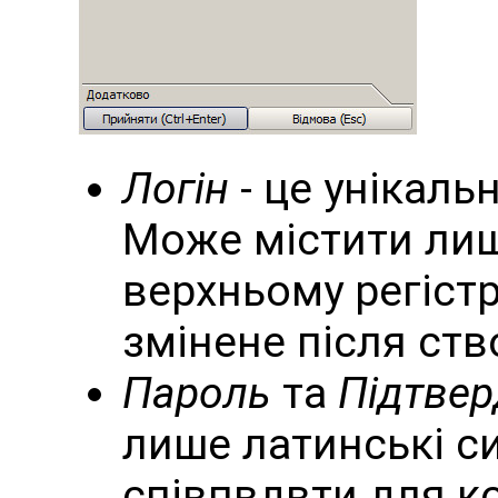
Логін
- це унікаль
Може містити лиш
верхньому регістр
змінене після ств
Пароль
та
Підтве
лише латинські с
співпвдвти для к